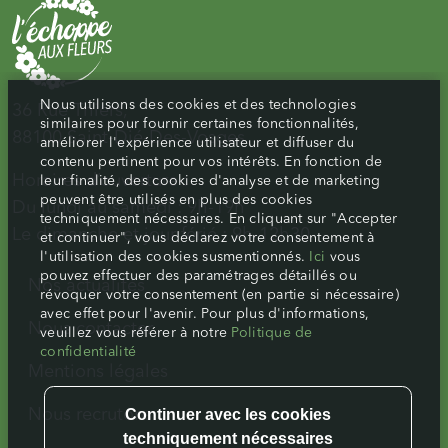
Nous utilisons des cookies et des technologies
36 Rue Thiers,
similaires pour fournir certaines fonctionnalités,
88100 Saint-Dié-Des-Vosges
améliorer l'expérience utilisateur et diffuser du
contenu pertinent pour vos intérêts. En fonction de
Horaires d’ouverture :
leur finalité, des cookies d'analyse et de marketing
peuvent être utilisés en plus des cookies
Du lundi au samedi : 9h-19h
techniquement nécessaires. En cliquant sur "Accepter
Le dimanche et jour férié : 9h-12h30
et continuer", vous déclarez votre consentement à
l'utilisation des cookies susmentionnés.
Ici
vous
pouvez effectuer des paramétrages détaillés ou
Nos actualités
révoquer votre consentement (en partie si nécessaire)
avec effet pour l'avenir. Pour plus d'informations,
Nous contacter
veuillez vous référer à notre
Politique de
confidentialité
Mentions légales
Nous recrutons