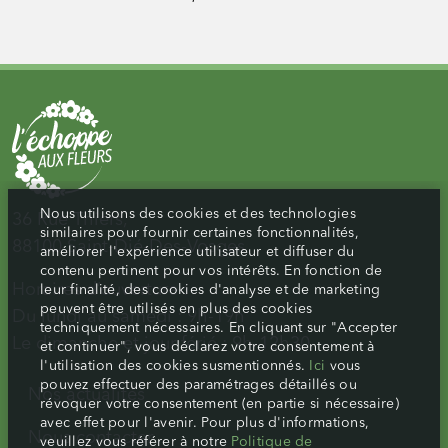
Nous utilisons des cookies et des technologies
36 Rue Thiers,
similaires pour fournir certaines fonctionnalités,
88100 Saint-Dié-Des-Vosges
améliorer l'expérience utilisateur et diffuser du
contenu pertinent pour vos intérêts. En fonction de
Horaires d’ouverture :
leur finalité, des cookies d'analyse et de marketing
peuvent être utilisés en plus des cookies
Du lundi au samedi : 9h-19h
techniquement nécessaires. En cliquant sur "Accepter
Le dimanche et jour férié : 9h-12h30
et continuer", vous déclarez votre consentement à
l'utilisation des cookies susmentionnés.
Ici
vous
pouvez effectuer des paramétrages détaillés ou
Nos actualités
révoquer votre consentement (en partie si nécessaire)
avec effet pour l'avenir. Pour plus d'informations,
Nous contacter
veuillez vous référer à notre
Politique de